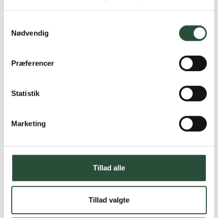
produkter – altid til fast lav pris.
Læs mere om Uglecare.dk her
Samtykkevalg
Nødvendig
Præferencer
Statistik
Marketing
Tillad alle
Tillad valgte