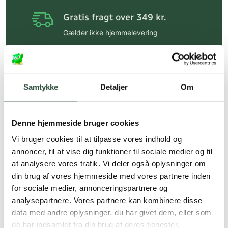
Gratis fragt over 349 kr.
Gælder ikke hjemmelevering
Personlig rådgivning
Få hjælp til din webordre
på:
kundeservice@uglecare.dk
Samtykke
Detaljer
Om
Hurtig levering (30 min. i Kbh)
Hurtigt leveringen via GLS, og DAO
Denne hjemmeside bruger cookies
Vi bruger cookies til at tilpasse vores indhold og
Faste lave priser*
annoncer, til at vise dig funktioner til sociale medier og til
*Gælder ikke ernæringsprodukter.
at analysere vores trafik. Vi deler også oplysninger om
din brug af vores hjemmeside med vores partnere inden
Stort udvalg af kendte
for sociale medier, annonceringspartnere og
produkter
analysepartnere. Vores partnere kan kombinere disse
Vi tilbyder et stort udvalg af kendte
data med andre oplysninger, du har givet dem, eller som
cremer, vitaminer og andre spændende
de har indsamlet fra din brug af deres tjenester.