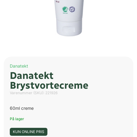
Danatekt
Danatekt
Brystvortecreme
Varenummer (SKU):
221926
60ml creme
På lager
KUN ONLINE PRIS