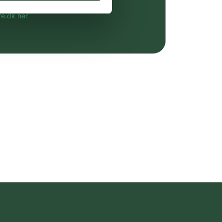
altid til fast lav pris.
e.dk her