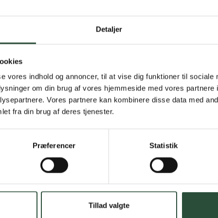
Gratis fragt 
Detaljer
Gælder ikke hjemmel
Personlig rå
ookies
se vores indhold og annoncer, til at vise dig funktioner til sociale
Få hjælp til din webo
oplysninger om din brug af vores hjemmeside med vores partnere i
ysepartnere. Vores partnere kan kombinere disse data med andr
Hurtig lever
et fra din brug af deres tjenester.
Hurtigt leveringen v
Præferencer
Statistik
Faste lave p
*Gælder ikke ernærin
Stort udvalg
Tillad valgte
Vi tilbyder et stort 