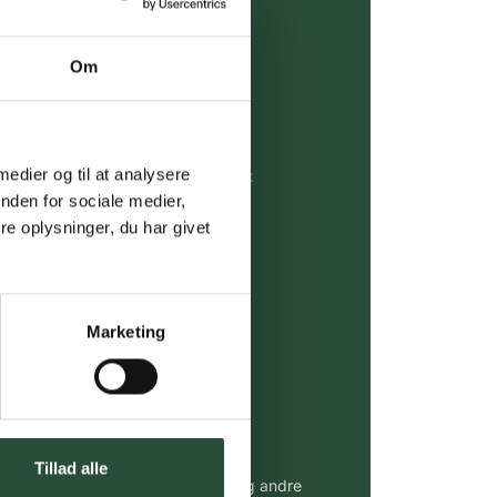
over 349 kr.
Om
evering
dgivning
 medier og til at analysere
rdre på:
kundeservice@uglecare.dk
nden for sociale medier,
e oplysninger, du har givet
ing (30 min. i Kbh)
ia GLS, og DAO
Marketing
riser*
gsprodukter.
 af kendte produkter
Tillad alle
udvalg af kendte cremer, vitaminer og andre