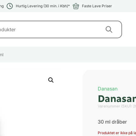
ng
Hurtig Levering (30 min. i Kbh)*
Faste Lave Priser
ml
Danasan
Danasan
Varenummer (SKU):
2
30 ml dråber
Produktet er ikke på la