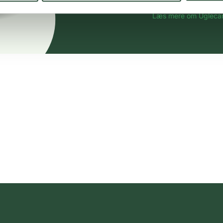
spændende produkter – 
Læs mere om Uglecar