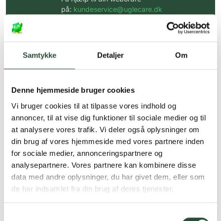
på:
kundeservice@uglecare.dk
Hurtig levering (30 min. i Kbh)
Hurtigt leveringen via GLS, og DAO
Samtykke
Detaljer
Om
Faste lave priser*
*Gælder ikke ernæringsprodukter.
Denne hjemmeside bruger cookies
Vi bruger cookies til at tilpasse vores indhold og
Stort udvalg af kendte
produkter
annoncer, til at vise dig funktioner til sociale medier og til
at analysere vores trafik. Vi deler også oplysninger om
Vi tilbyder et stort udvalg af kendte
din brug af vores hjemmeside med vores partnere inden
cremer, vitaminer og andre spændende
produkter – altid til fast lav pris.
for sociale medier, annonceringspartnere og
Læs mere om Uglecare.dk her
analysepartnere. Vores partnere kan kombinere disse
data med andre oplysninger, du har givet dem, eller som
de har indsamlet fra din brug af deres tjenester.
Samtykkevalg