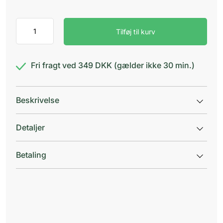
D-
Tilføj til kurv
vitamin
35
µg
antal
Fri fragt ved 349 DKK (gælder ikke 30 min.)
Beskrivelse
Detaljer
Betaling