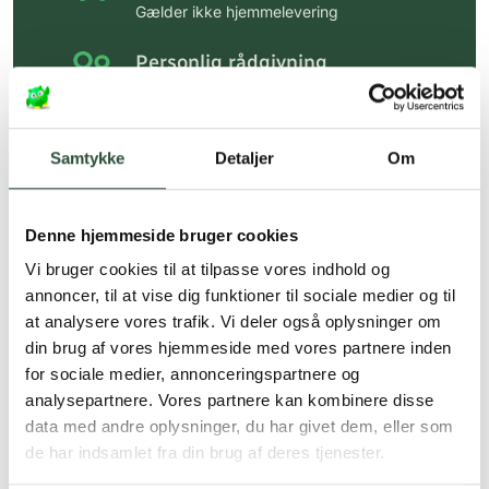
Gælder ikke hjemmelevering
Personlig rådgivning
Få hjælp til din webordre
på:
kundeservice@uglecare.dk
Samtykke
Detaljer
Om
Hurtig levering (30 min. i Kbh)
Hurtigt leveringen via GLS, og DAO
Denne hjemmeside bruger cookies
Faste lave priser*
Vi bruger cookies til at tilpasse vores indhold og
*Gælder ikke ernæringsprodukter.
annoncer, til at vise dig funktioner til sociale medier og til
at analysere vores trafik. Vi deler også oplysninger om
Stort udvalg af kendte
din brug af vores hjemmeside med vores partnere inden
produkter
for sociale medier, annonceringspartnere og
Vi tilbyder et stort udvalg af kendte
analysepartnere. Vores partnere kan kombinere disse
cremer, vitaminer og andre spændende
data med andre oplysninger, du har givet dem, eller som
produkter – altid til fast lav pris.
de har indsamlet fra din brug af deres tjenester.
Læs mere om Uglecare.dk her