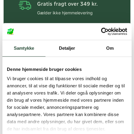
Gratis fragt over 349 kr.
Gælder ikke hjemmelevering
Personlig rådgivning
Få hjælp til din webordre
på:
kundeservice@uglecare.dk
Samtykke
Detaljer
Om
Hurtig levering (30 min. i Kbh)
Hurtigt leveringen via GLS, og DAO
Denne hjemmeside bruger cookies
Faste lave priser*
Vi bruger cookies til at tilpasse vores indhold og
annoncer, til at vise dig funktioner til sociale medier og til
*Gælder ikke ernæringsprodukter.
at analysere vores trafik. Vi deler også oplysninger om
din brug af vores hjemmeside med vores partnere inden
Stort udvalg af kendte
produkter
for sociale medier, annonceringspartnere og
analysepartnere. Vores partnere kan kombinere disse
Vi tilbyder et stort udvalg af kendte
data med andre oplysninger, du har givet dem, eller som
cremer, vitaminer og andre spændende
de har indsamlet fra din brug af deres tjenester.
produkter – altid til fast lav pris.