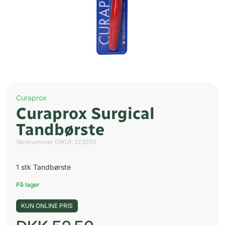
Curaprox
Curaprox Surgical
Tandbørste
Varenummer (SKU):
223053
1 stk Tandbørste
På lager
KUN ONLINE PRIS