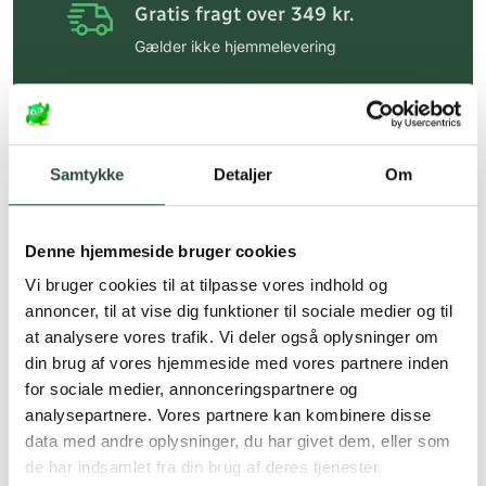
Gratis fragt over 349 kr.
Gælder ikke hjemmelevering
Personlig rådgivning
Få hjælp til din webordre
på:
kundeservice@uglecare.dk
Samtykke
Detaljer
Om
Hurtig levering (30 min. i Kbh)
Hurtigt leveringen via GLS, og DAO
Denne hjemmeside bruger cookies
Faste lave priser*
Vi bruger cookies til at tilpasse vores indhold og
annoncer, til at vise dig funktioner til sociale medier og til
*Gælder ikke ernæringsprodukter.
at analysere vores trafik. Vi deler også oplysninger om
din brug af vores hjemmeside med vores partnere inden
Stort udvalg af kendte
produkter
for sociale medier, annonceringspartnere og
analysepartnere. Vores partnere kan kombinere disse
Vi tilbyder et stort udvalg af kendte
data med andre oplysninger, du har givet dem, eller som
cremer, vitaminer og andre spændende
de har indsamlet fra din brug af deres tjenester.
produkter – altid til fast lav pris.