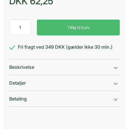
DKK
62,25
Curaprox
Tilføj til kurv
08
Prime
refill
pink
Fri fragt ved 349 DKK (gælder ikke 30 min.)
antal
Beskrivelse
Detaljer
Betaling