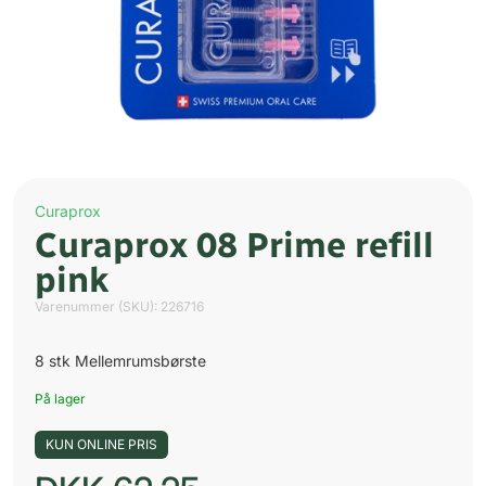
Curaprox
Curaprox 08 Prime refill
pink
Varenummer (SKU):
226716
8 stk Mellemrumsbørste
På lager
KUN ONLINE PRIS