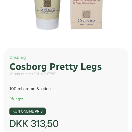
Cosborg
Cosborg Pretty Legs
Varenummer (SKU):
207759
100 ml creme & lotion
På lager
KUN ONLINE PRIS
DKK
313,50