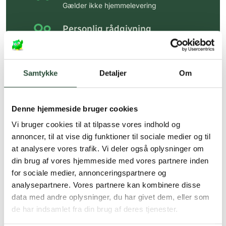
Gælder ikke hjemmelevering
Personlig rådgivning
Få hjælp til din webordre
på:
kundeservice@uglecare.dk
Samtykke
Detaljer
Om
Hurtig levering (30 min. i Kbh)
Hurtigt leveringen via GLS, og DAO
Denne hjemmeside bruger cookies
Faste lave priser*
Vi bruger cookies til at tilpasse vores indhold og
*Gælder ikke ernæringsprodukter.
annoncer, til at vise dig funktioner til sociale medier og til
at analysere vores trafik. Vi deler også oplysninger om
Stort udvalg af kendte
din brug af vores hjemmeside med vores partnere inden
produkter
for sociale medier, annonceringspartnere og
Vi tilbyder et stort udvalg af kendte
analysepartnere. Vores partnere kan kombinere disse
cremer, vitaminer og andre spændende
data med andre oplysninger, du har givet dem, eller som
produkter – altid til fast lav pris.
de har indsamlet fra din brug af deres tjenester.
Læs mere om Uglecare.dk her