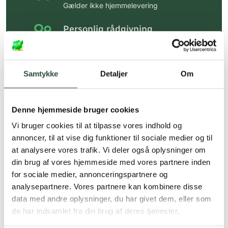
Gælder ikke hjemmelevering
Personlig rådgivning
Få hjælp til din webordre
på:
kundeservice@uglecare.dk
Samtykke
Detaljer
Om
Hurtig levering (30 min. i Kbh)
Hurtigt leveringen via GLS, og DAO
Denne hjemmeside bruger cookies
Faste lave priser*
Vi bruger cookies til at tilpasse vores indhold og
*Gælder ikke ernæringsprodukter.
annoncer, til at vise dig funktioner til sociale medier og til
at analysere vores trafik. Vi deler også oplysninger om
Stort udvalg af kendte
din brug af vores hjemmeside med vores partnere inden
produkter
for sociale medier, annonceringspartnere og
Vi tilbyder et stort udvalg af kendte
analysepartnere. Vores partnere kan kombinere disse
cremer, vitaminer og andre spændende
data med andre oplysninger, du har givet dem, eller som
produkter – altid til fast lav pris.
de har indsamlet fra din brug af deres tjenester.
Læs mere om Uglecare.dk her