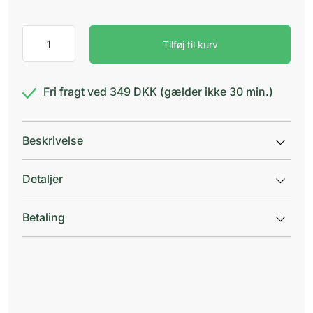
Corega
Tilføj til kurv
Tabs
3
minutes
antal
Fri fragt ved 349 DKK (gælder ikke 30 min.)
Beskrivelse
Detaljer
Betaling