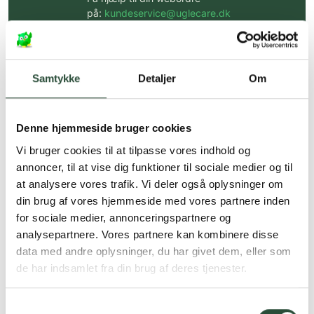
på:
kundeservice@uglecare.dk
Hurtig levering (30 min. i Kbh)
Hurtigt leveringen via GLS, og DAO
Samtykke
Detaljer
Om
Faste lave priser*
*Gælder ikke ernæringsprodukter.
Denne hjemmeside bruger cookies
Vi bruger cookies til at tilpasse vores indhold og
Stort udvalg af kendte
produkter
annoncer, til at vise dig funktioner til sociale medier og til
at analysere vores trafik. Vi deler også oplysninger om
Vi tilbyder et stort udvalg af kendte
din brug af vores hjemmeside med vores partnere inden
cremer, vitaminer og andre spændende
produkter – altid til fast lav pris.
for sociale medier, annonceringspartnere og
Læs mere om Uglecare.dk her
analysepartnere. Vores partnere kan kombinere disse
data med andre oplysninger, du har givet dem, eller som
de har indsamlet fra din brug af deres tjenester.
Samtykkevalg