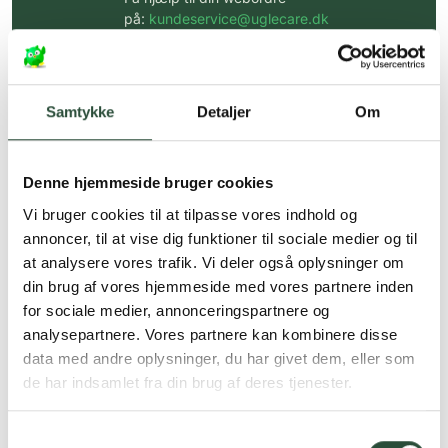
på:
kundeservice@uglecare.dk
Hurtig levering (30 min. i Kbh)
Hurtigt leveringen via GLS, og DAO
Samtykke
Detaljer
Om
Faste lave priser*
*Gælder ikke ernæringsprodukter.
Denne hjemmeside bruger cookies
Vi bruger cookies til at tilpasse vores indhold og
Stort udvalg af kendte
produkter
annoncer, til at vise dig funktioner til sociale medier og til
at analysere vores trafik. Vi deler også oplysninger om
Vi tilbyder et stort udvalg af kendte
din brug af vores hjemmeside med vores partnere inden
cremer, vitaminer og andre spændende
produkter – altid til fast lav pris.
for sociale medier, annonceringspartnere og
Læs mere om Uglecare.dk her
analysepartnere. Vores partnere kan kombinere disse
data med andre oplysninger, du har givet dem, eller som
de har indsamlet fra din brug af deres tjenester.
Samtykkevalg