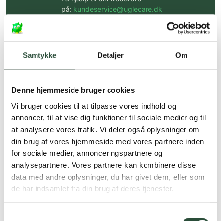
på:
kundeservice@uglecare.dk
Hurtig levering (30 min. i Kbh)
Hurtigt leveringen via GLS, og DAO
Samtykke
Detaljer
Om
Faste lave priser*
*Gælder ikke ernæringsprodukter.
Denne hjemmeside bruger cookies
Vi bruger cookies til at tilpasse vores indhold og
Stort udvalg af kendte
produkter
annoncer, til at vise dig funktioner til sociale medier og til
at analysere vores trafik. Vi deler også oplysninger om
Vi tilbyder et stort udvalg af kendte
din brug af vores hjemmeside med vores partnere inden
cremer, vitaminer og andre spændende
produkter – altid til fast lav pris.
for sociale medier, annonceringspartnere og
Læs mere om Uglecare.dk her
analysepartnere. Vores partnere kan kombinere disse
data med andre oplysninger, du har givet dem, eller som
de har indsamlet fra din brug af deres tjenester.
Samtykkevalg