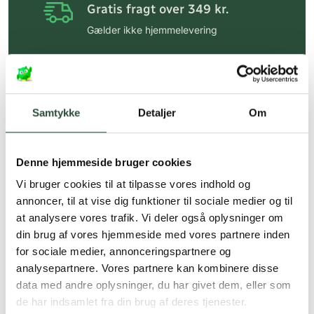
Gratis fragt over 349 kr.
Gælder ikke hjemmelevering
Personlig rådgivning
Få hjælp til din webordre
på:
kundeservice@uglecare.dk
Samtykke
Detaljer
Om
Hurtig levering (30 min. i Kbh)
Hurtigt leveringen via GLS, og DAO
Denne hjemmeside bruger cookies
Faste lave priser*
Vi bruger cookies til at tilpasse vores indhold og
annoncer, til at vise dig funktioner til sociale medier og til
*Gælder ikke ernæringsprodukter.
at analysere vores trafik. Vi deler også oplysninger om
din brug af vores hjemmeside med vores partnere inden
Stort udvalg af kendte
produkter
for sociale medier, annonceringspartnere og
analysepartnere. Vores partnere kan kombinere disse
Vi tilbyder et stort udvalg af kendte
data med andre oplysninger, du har givet dem, eller som
cremer, vitaminer og andre spændende
de har indsamlet fra din brug af deres tjenester.
produkter – altid til fast lav pris.