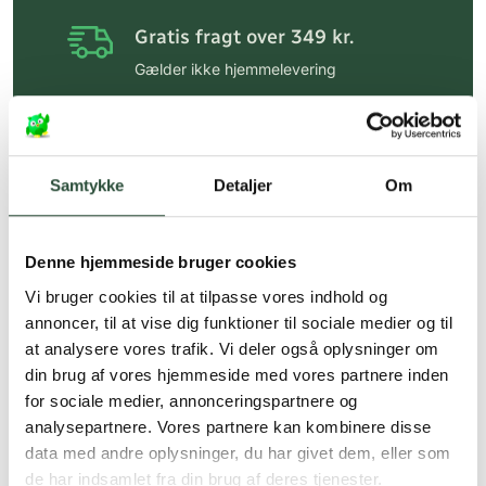
Gratis fragt over 349 kr.
Gælder ikke hjemmelevering
Personlig rådgivning
Få hjælp til din webordre
på:
kundeservice@uglecare.dk
Samtykke
Detaljer
Om
Hurtig levering (30 min. i Kbh)
Hurtigt leveringen via GLS, og DAO
Denne hjemmeside bruger cookies
Vi bruger cookies til at tilpasse vores indhold og
Faste lave priser*
annoncer, til at vise dig funktioner til sociale medier og til
*Gælder ikke ernæringsprodukter.
at analysere vores trafik. Vi deler også oplysninger om
din brug af vores hjemmeside med vores partnere inden
Stort udvalg af kendte
for sociale medier, annonceringspartnere og
produkter
analysepartnere. Vores partnere kan kombinere disse
Vi tilbyder et stort udvalg af kendte
data med andre oplysninger, du har givet dem, eller som
cremer, vitaminer og andre spændende
de har indsamlet fra din brug af deres tjenester.