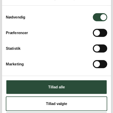
produkter – altid til fast lav pris.
Læs mere om Uglecare.dk her
Samtykkevalg
Nødvendig
Præferencer
Statistik
Marketing
Tillad alle
Tillad valgte