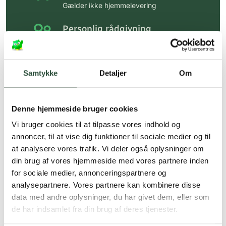
Gælder ikke hjemmelevering
Personlig rådgivning
Få hjælp til din webordre
på:
kundeservice@uglecare.dk
Samtykke
Detaljer
Om
Hurtig levering (30 min. i Kbh)
Hurtigt leveringen via GLS, og DAO
Denne hjemmeside bruger cookies
Faste lave priser*
Vi bruger cookies til at tilpasse vores indhold og
*Gælder ikke ernæringsprodukter.
annoncer, til at vise dig funktioner til sociale medier og til
at analysere vores trafik. Vi deler også oplysninger om
Stort udvalg af kendte
din brug af vores hjemmeside med vores partnere inden
produkter
for sociale medier, annonceringspartnere og
Vi tilbyder et stort udvalg af kendte
analysepartnere. Vores partnere kan kombinere disse
cremer, vitaminer og andre spændende
data med andre oplysninger, du har givet dem, eller som
produkter – altid til fast lav pris.
de har indsamlet fra din brug af deres tjenester.
Læs mere om Uglecare.dk her