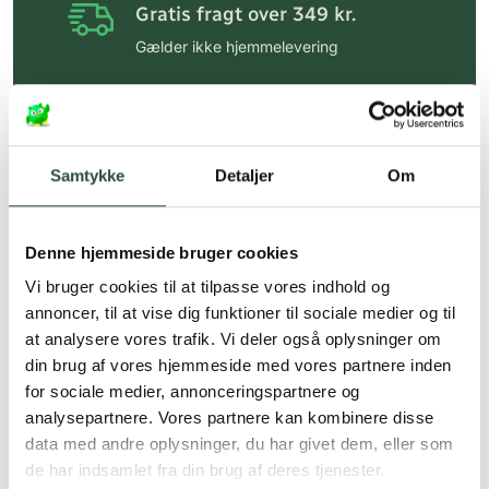
Gratis fragt over 349 kr.
Gælder ikke hjemmelevering
Personlig rådgivning
Få hjælp til din webordre
på:
kundeservice@uglecare.dk
Samtykke
Detaljer
Om
Hurtig levering (30 min. i Kbh)
Hurtigt leveringen via GLS, og DAO
Denne hjemmeside bruger cookies
Faste lave priser*
Vi bruger cookies til at tilpasse vores indhold og
annoncer, til at vise dig funktioner til sociale medier og til
*Gælder ikke ernæringsprodukter.
at analysere vores trafik. Vi deler også oplysninger om
din brug af vores hjemmeside med vores partnere inden
Stort udvalg af kendte
produkter
for sociale medier, annonceringspartnere og
analysepartnere. Vores partnere kan kombinere disse
Vi tilbyder et stort udvalg af kendte
data med andre oplysninger, du har givet dem, eller som
cremer, vitaminer og andre spændende
de har indsamlet fra din brug af deres tjenester.
produkter – altid til fast lav pris.