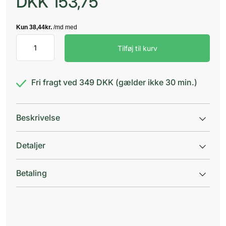
DKK
153,75
Cera
Tilføj til kurv
di
Cupra
Konc
Hyaluron
Fri fragt ved 349 DKK (gælder ikke 30 min.)
antal
Beskrivelse
Detaljer
Betaling