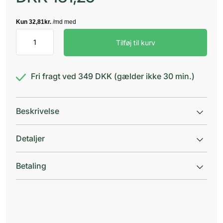
Bromhexin
Tilføj til kurv
"DAK"
8
mg
-
Fri fragt ved 349 DKK (gælder ikke 30 min.)
100
tabletter
antal
Beskrivelse
Detaljer
Betaling