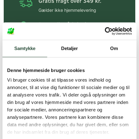
Gratis fragt over 349 kr.
Gælder ikke hjemmelevering
Personlig rådgivning
Få hjælp til din webordre
på:
kundeservice@uglecare.dk
Samtykke
Detaljer
Om
Hurtig levering (30 min. i Kbh)
Hurtigt leveringen via GLS, og DAO
Denne hjemmeside bruger cookies
Faste lave priser*
Vi bruger cookies til at tilpasse vores indhold og
annoncer, til at vise dig funktioner til sociale medier og til
*Gælder ikke ernæringsprodukter.
at analysere vores trafik. Vi deler også oplysninger om
Stort udvalg af kendte
din brug af vores hjemmeside med vores partnere inden
produkter
for sociale medier, annonceringspartnere og
analysepartnere. Vores partnere kan kombinere disse
Vi tilbyder et stort udvalg af kendte
cremer, vitaminer og andre spændende
data med andre oplysninger, du har givet dem, eller som
produkter – altid til fast lav pris.
de har indsamlet fra din brug af deres tjenester.
Læs mere om Uglecare.dk her