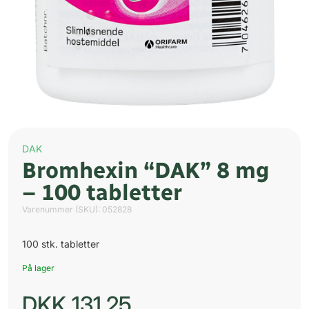
DAK
Bromhexin “DAK” 8 mg
– 100 tabletter
Varenummer (SKU):
052828
100 stk. tabletter
På lager
DKK
131,25