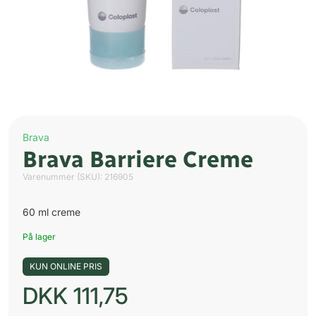
Brava
Brava Barriere Creme
Varenummer (SKU):
216905
60 ml creme
På lager
KUN ONLINE PRIS
DKK
111,75