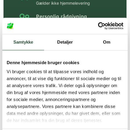
Gælder ikke hjemmelevering
Personlig rådgivning
Få hjælp til din webordre
på:
kundeservice@uglecare.dk
Samtykke
Detaljer
Om
Hurtig levering (30 min. i Kbh)
Hurtigt leveringen via GLS, og DAO
Denne hjemmeside bruger cookies
Faste lave priser*
Vi bruger cookies til at tilpasse vores indhold og
*Gælder ikke ernæringsprodukter.
annoncer, til at vise dig funktioner til sociale medier og til
at analysere vores trafik. Vi deler også oplysninger om
Stort udvalg af kendte
din brug af vores hjemmeside med vores partnere inden
produkter
for sociale medier, annonceringspartnere og
Vi tilbyder et stort udvalg af kendte
analysepartnere. Vores partnere kan kombinere disse
cremer, vitaminer og andre spændende
data med andre oplysninger, du har givet dem, eller som
produkter – altid til fast lav pris.
de har indsamlet fra din brug af deres tjenester.
Læs mere om Uglecare.dk her