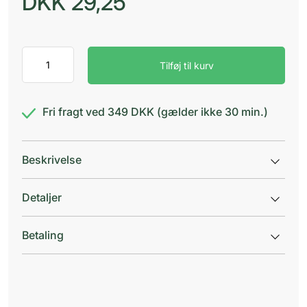
DKK
29,25
BLOC
Tilføj til kurv
Druesukker
Exotic
Mix
antal
Fri fragt ved 349 DKK (gælder ikke 30 min.)
Beskrivelse
Detaljer
Betaling