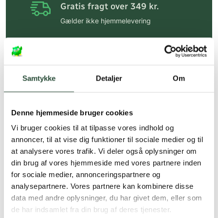
Gratis fragt over 349 kr.
Gælder ikke hjemmelevering
Personlig rådgivning
Få hjælp til din webordre
på:
kundeservice@uglecare.dk
Samtykke
Detaljer
Om
Hurtig levering (30 min. i Kbh)
Hurtigt leveringen via GLS, og DAO
Denne hjemmeside bruger cookies
Faste lave priser*
Vi bruger cookies til at tilpasse vores indhold og
annoncer, til at vise dig funktioner til sociale medier og til
*Gælder ikke ernæringsprodukter.
at analysere vores trafik. Vi deler også oplysninger om
din brug af vores hjemmeside med vores partnere inden
Stort udvalg af kendte
produkter
for sociale medier, annonceringspartnere og
analysepartnere. Vores partnere kan kombinere disse
Vi tilbyder et stort udvalg af kendte
data med andre oplysninger, du har givet dem, eller som
cremer, vitaminer og andre spændende
de har indsamlet fra din brug af deres tjenester.
produkter – altid til fast lav pris.