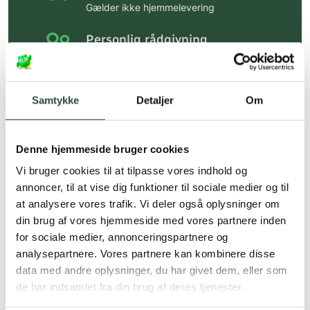
Gælder ikke hjemmelevering
Personlig rådgivning
Få hjælp til din webordre
på:
kundeservice@uglecare.dk
Samtykke
Detaljer
Om
Hurtig levering (30 min. i Kbh)
Hurtigt leveringen via GLS, og DAO
Denne hjemmeside bruger cookies
Faste lave priser*
Vi bruger cookies til at tilpasse vores indhold og
*Gælder ikke ernæringsprodukter.
annoncer, til at vise dig funktioner til sociale medier og til
at analysere vores trafik. Vi deler også oplysninger om
Stort udvalg af kendte
din brug af vores hjemmeside med vores partnere inden
produkter
for sociale medier, annonceringspartnere og
Vi tilbyder et stort udvalg af kendte
analysepartnere. Vores partnere kan kombinere disse
cremer, vitaminer og andre spændende
data med andre oplysninger, du har givet dem, eller som
produkter – altid til fast lav pris.
de har indsamlet fra din brug af deres tjenester.
Læs mere om Uglecare.dk her