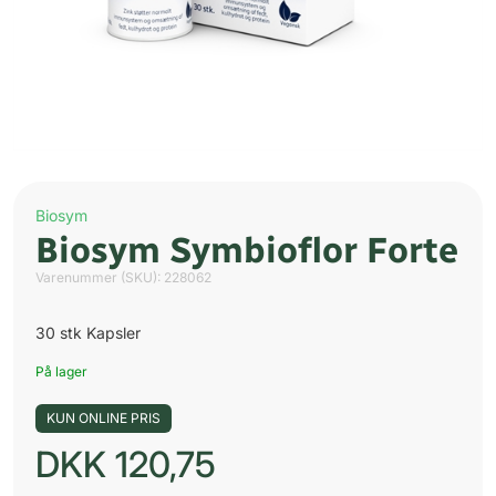
Biosym
Biosym Symbioflor Forte
Varenummer (SKU):
228062
30 stk Kapsler
På lager
KUN ONLINE PRIS
DKK
120,75