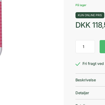
På lager
KUN ONLINE PRIS
DKK
118
Bioderma
Sensibio
H2O
Limited
Fri fragt ve
antal
Beskrivelse
Detaljer