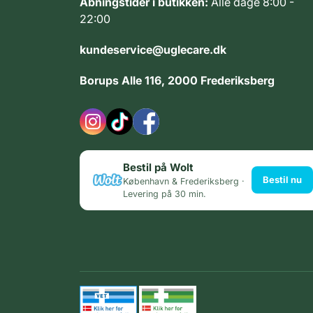
Åbningstider i butikken:
Alle dage 8:00 -
22:00
kundeservice@uglecare.dk
Borups Alle 116, 2000 Frederiksberg
Bestil på Wolt
Bestil nu
København & Frederiksberg ·
Levering på 30 min.