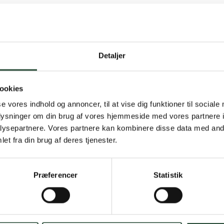
Detaljer
Gratis fragt 
ookies
Gælder ikke hjemmel
se vores indhold og annoncer, til at vise dig funktioner til sociale
oplysninger om din brug af vores hjemmeside med vores partnere i
Personlig rå
ysepartnere. Vores partnere kan kombinere disse data med andr
et fra din brug af deres tjenester.
Få hjælp til din webo
Hurtig lever
Præferencer
Statistik
Hurtigt leveringen v
Faste lave p