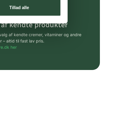
gsprodukter.
Tillad alle
 af kendte produkter
udvalg af kendte cremer, vitaminer og andre
altid til fast lav pris.
e.dk her