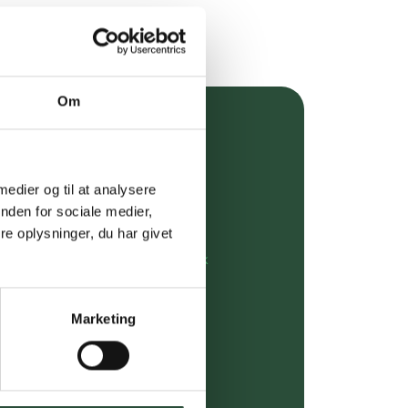
Om
over 349 kr.
evering
 medier og til at analysere
nden for sociale medier,
dgivning
e oplysninger, du har givet
rdre på:
kundeservice@uglecare.dk
ing (30 min. i Kbh)
Marketing
ia GLS, og DAO
riser*