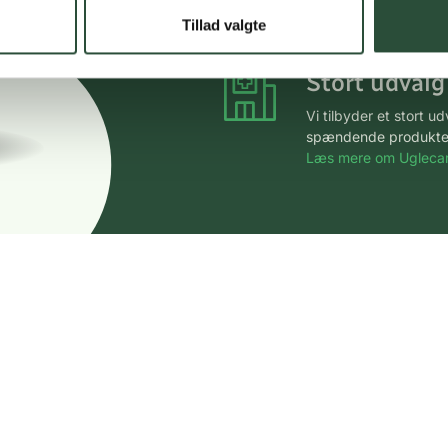
*Gælder ikke ernærin
Tillad valgte
Stort udvalg
Vi tilbyder et stort 
spændende produkter – 
Læs mere om Uglecar