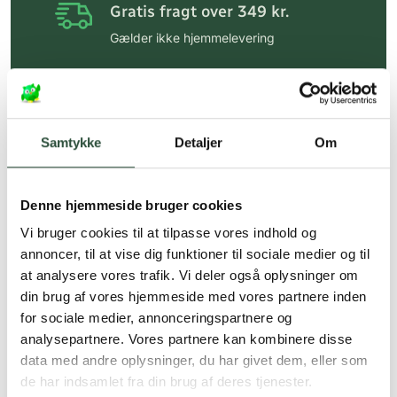
Gratis fragt over 349 kr.
Gælder ikke hjemmelevering
Personlig rådgivning
Få hjælp til din webordre
på:
kundeservice@uglecare.dk
Samtykke
Detaljer
Om
Hurtig levering (30 min. i Kbh)
Hurtigt leveringen via GLS, og DAO
Denne hjemmeside bruger cookies
Faste lave priser*
Vi bruger cookies til at tilpasse vores indhold og
annoncer, til at vise dig funktioner til sociale medier og til
*Gælder ikke ernæringsprodukter.
at analysere vores trafik. Vi deler også oplysninger om
din brug af vores hjemmeside med vores partnere inden
Stort udvalg af kendte
produkter
for sociale medier, annonceringspartnere og
analysepartnere. Vores partnere kan kombinere disse
Vi tilbyder et stort udvalg af kendte
data med andre oplysninger, du har givet dem, eller som
cremer, vitaminer og andre spændende
de har indsamlet fra din brug af deres tjenester.
produkter – altid til fast lav pris.