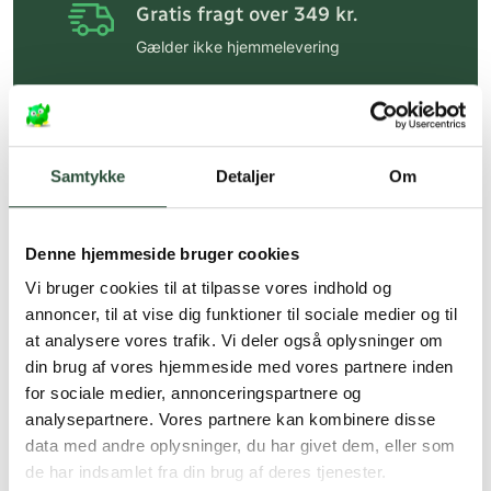
Gratis fragt over 349 kr.
Gælder ikke hjemmelevering
Personlig rådgivning
Få hjælp til din webordre
på:
kundeservice@uglecare.dk
Samtykke
Detaljer
Om
Hurtig levering (30 min. i Kbh)
Hurtigt leveringen via GLS, og DAO
Denne hjemmeside bruger cookies
Faste lave priser*
Vi bruger cookies til at tilpasse vores indhold og
annoncer, til at vise dig funktioner til sociale medier og til
*Gælder ikke ernæringsprodukter.
at analysere vores trafik. Vi deler også oplysninger om
din brug af vores hjemmeside med vores partnere inden
Stort udvalg af kendte
produkter
for sociale medier, annonceringspartnere og
analysepartnere. Vores partnere kan kombinere disse
Vi tilbyder et stort udvalg af kendte
data med andre oplysninger, du har givet dem, eller som
cremer, vitaminer og andre spændende
de har indsamlet fra din brug af deres tjenester.
produkter – altid til fast lav pris.