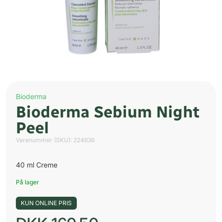
Bioderma
Bioderma Sebium Night
Peel
Varenummer (SKU):
224636
40 ml Creme
På lager
KUN ONLINE PRIS