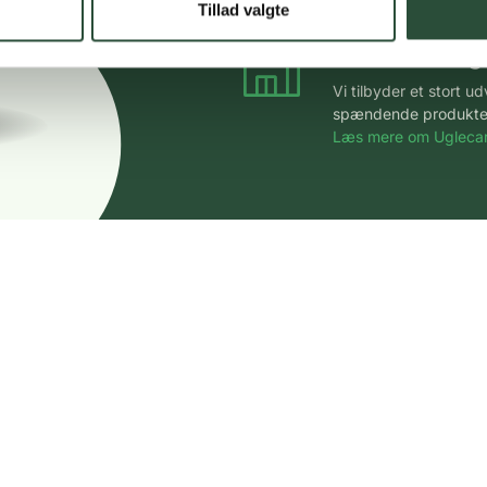
Tillad valgte
Stort udvalg
Vi tilbyder et stort 
spændende produkter – 
Læs mere om Uglecar