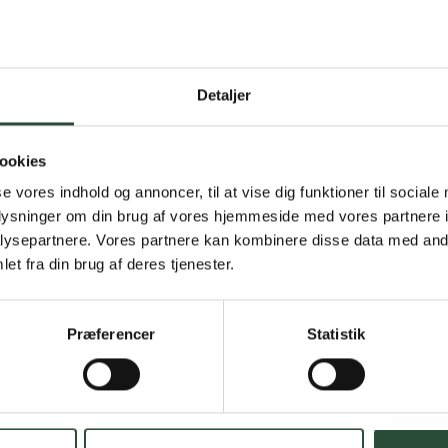
Detaljer
Gratis fragt 
Gælder ikke hjemmel
ookies
se vores indhold og annoncer, til at vise dig funktioner til sociale
Personlig rå
oplysninger om din brug af vores hjemmeside med vores partnere i
ysepartnere. Vores partnere kan kombinere disse data med andr
Få hjælp til din webo
et fra din brug af deres tjenester.
Hurtig lever
Præferencer
Statistik
Hurtigt leveringen v
Faste lave p
*Gælder ikke ernærin