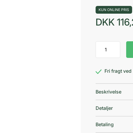
KUN ONLINE PRIS
DKK
116
Bioderma
Sebium
Hydra
antal
Fri fragt ve
Beskrivelse
Detaljer
Betaling