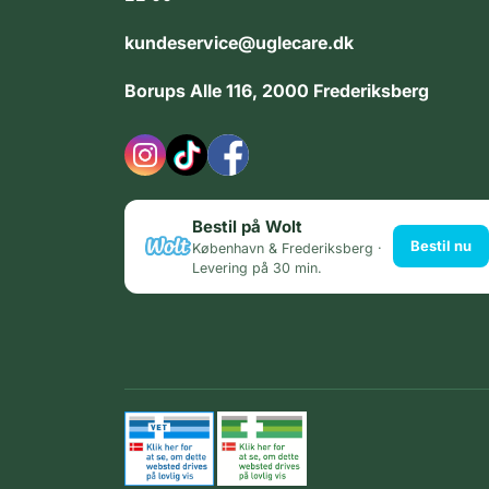
kundeservice@uglecare.dk
Borups Alle 116, 2000 Frederiksberg
Bestil på Wolt
Bestil nu
København & Frederiksberg ·
Levering på 30 min.