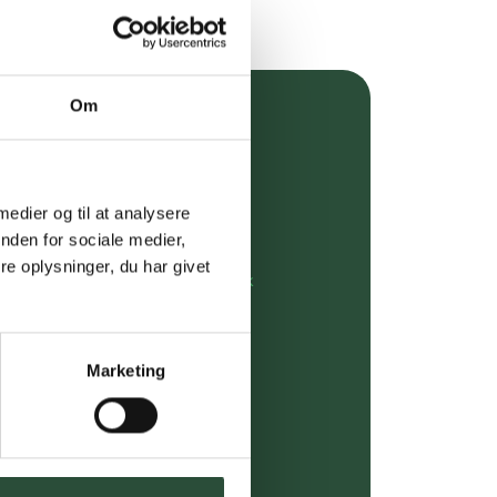
Om
over 349 kr.
evering
 medier og til at analysere
dgivning
nden for sociale medier,
e oplysninger, du har givet
rdre på:
kundeservice@uglecare.dk
ing (30 min. i Kbh)
Marketing
ia GLS, og DAO
riser*
gsprodukter.