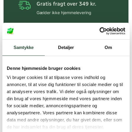
Gratis fragt over 349 kr.
Gælder ikke hjemmelevering
Personlig rådgivning
Få hjælp til din webordre
på:
kundeservice@uglecare.dk
Samtykke
Detaljer
Om
Hurtig levering (30 min. i Kbh)
Hurtigt leveringen via GLS, og DAO
Denne hjemmeside bruger cookies
Faste lave priser*
Vi bruger cookies til at tilpasse vores indhold og
annoncer, til at vise dig funktioner til sociale medier og til
*Gælder ikke ernæringsprodukter.
at analysere vores trafik. Vi deler også oplysninger om
din brug af vores hjemmeside med vores partnere inden
Stort udvalg af kendte
produkter
for sociale medier, annonceringspartnere og
analysepartnere. Vores partnere kan kombinere disse
Vi tilbyder et stort udvalg af kendte
data med andre oplysninger, du har givet dem, eller som
cremer, vitaminer og andre spændende
de har indsamlet fra din brug af deres tjenester.
produkter – altid til fast lav pris.