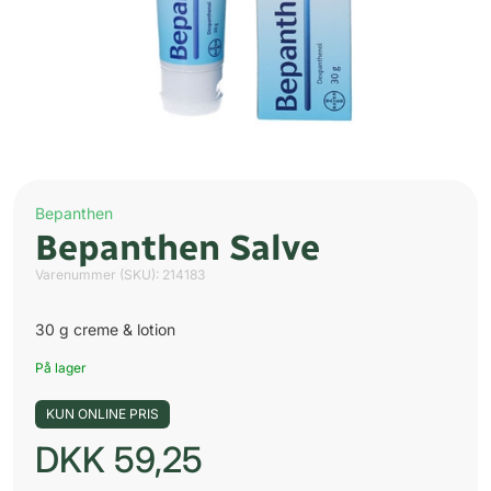
Bepanthen
Bepanthen Salve
Varenummer (SKU):
214183
30 g creme & lotion
På lager
KUN ONLINE PRIS
DKK
59,25