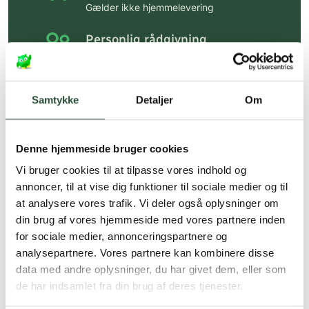
Gælder ikke hjemmelevering
Personlig rådgivning
Få hjælp til din webordre
på:
kundeservice@uglecare.dk
Samtykke
Detaljer
Om
Hurtig levering (30 min. i Kbh)
Hurtigt leveringen via GLS, og DAO
Denne hjemmeside bruger cookies
Faste lave priser*
Vi bruger cookies til at tilpasse vores indhold og
*Gælder ikke ernæringsprodukter.
annoncer, til at vise dig funktioner til sociale medier og til
at analysere vores trafik. Vi deler også oplysninger om
Stort udvalg af kendte
din brug af vores hjemmeside med vores partnere inden
produkter
for sociale medier, annonceringspartnere og
Vi tilbyder et stort udvalg af kendte
analysepartnere. Vores partnere kan kombinere disse
cremer, vitaminer og andre spændende
data med andre oplysninger, du har givet dem, eller som
produkter – altid til fast lav pris.
de har indsamlet fra din brug af deres tjenester.
Læs mere om Uglecare.dk her