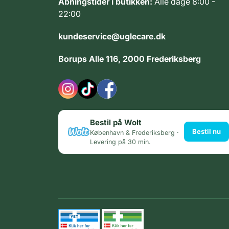
Åbningstider i butikken:
Alle dage 8:00 -
22:00
kundeservice@uglecare.dk
Borups Alle 116, 2000 Frederiksberg
Bestil på Wolt
Bestil nu
København & Frederiksberg ·
Levering på 30 min.