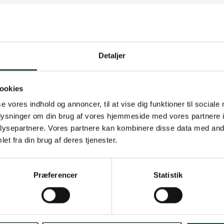
Detaljer
Gratis fragt 
ookies
Gælder ikke hjemmel
se vores indhold og annoncer, til at vise dig funktioner til sociale
oplysninger om din brug af vores hjemmeside med vores partnere i
Personlig rå
ysepartnere. Vores partnere kan kombinere disse data med andr
et fra din brug af deres tjenester.
Få hjælp til din webo
Hurtig lever
Præferencer
Statistik
Hurtigt leveringen v
Faste lave p