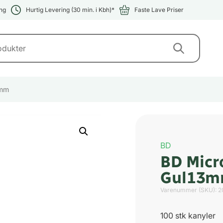
ng
Hurtig Levering (30 min. i Kbh)*
Faste Lave Priser
3mm
BD
BD Micr
Gul13
Varenummer (SKU):
2
100 stk kanyler