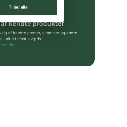
gsprodukter.
Tillad alle
 af kendte produkter
udvalg af kendte cremer, vitaminer og andre
altid til fast lav pris.
e.dk her