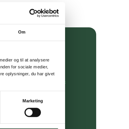
Om
over 349 kr.
evering
 medier og til at analysere
nden for sociale medier,
dgivning
e oplysninger, du har givet
rdre på:
kundeservice@uglecare.dk
ing (30 min. i Kbh)
Marketing
ia GLS, og DAO
riser*