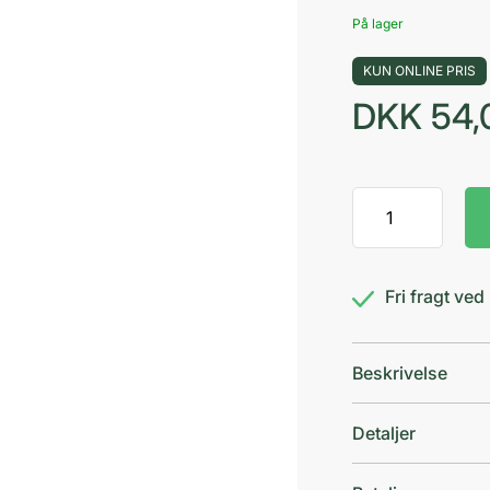
På lager
KUN ONLINE PRIS
DKK
54,
BD
Microlance
3
Kanyle
Fri fragt ve
Gul13mm
antal
Beskrivelse
Detaljer