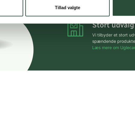
*Gælder ikke ernærin
Tillad valgte
Stort udvalg
Vi tilbyder et stort 
spændende produkter – 
Læs mere om Uglecar