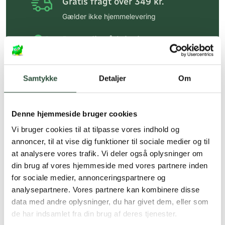
Gratis fragt over 349 kr.
Gælder ikke hjemmelevering
Personlig rådgivning
Få hjælp til din webordre
på:
kundeservice@uglecare.dk
Samtykke
Detaljer
Om
Hurtig levering (30 min. i Kbh)
Hurtigt leveringen via GLS, og DAO
Denne hjemmeside bruger cookies
Faste lave priser*
Vi bruger cookies til at tilpasse vores indhold og
annoncer, til at vise dig funktioner til sociale medier og til
*Gælder ikke ernæringsprodukter.
at analysere vores trafik. Vi deler også oplysninger om
Stort udvalg af kendte
din brug af vores hjemmeside med vores partnere inden
produkter
for sociale medier, annonceringspartnere og
analysepartnere. Vores partnere kan kombinere disse
Vi tilbyder et stort udvalg af kendte
cremer, vitaminer og andre spændende
data med andre oplysninger, du har givet dem, eller som
produkter – altid til fast lav pris.
de har indsamlet fra din brug af deres tjenester.
Læs mere om Uglecare.dk her