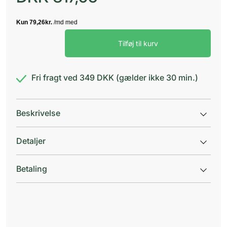
Bayvantic
Tilføj til kurv
Vet.
600+3000
mg
antal
Fri fragt ved 349 DKK (gælder ikke 30 min.)
Beskrivelse
Detaljer
Betaling