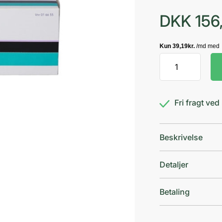
DKK
156
Basiron
Wash
gel
5%
Fri fragt ve
antal
Beskrivelse
Detaljer
Betaling