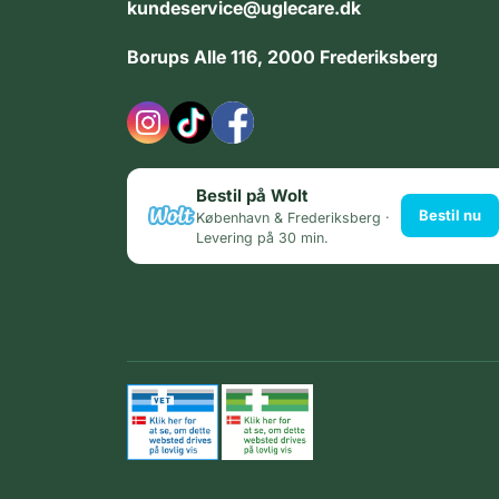
kundeservice@uglecare.dk
Borups Alle 116, 2000 Frederiksberg
Bestil på Wolt
Bestil nu
København & Frederiksberg ·
Levering på 30 min.