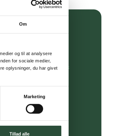
Om
over 349 kr.
evering
 medier og til at analysere
dgivning
nden for sociale medier,
rdre på:
kundeservice@uglecare.dk
e oplysninger, du har givet
ing (30 min. i Kbh)
ia GLS, og DAO
Marketing
riser*
gsprodukter.
Tillad alle