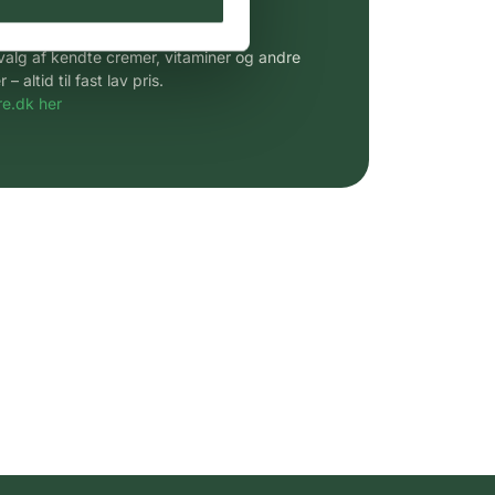
 af kendte produkter
udvalg af kendte cremer, vitaminer og andre
altid til fast lav pris.
e.dk her