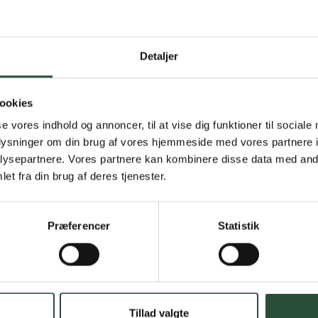
Detaljer
Gratis fragt 
Gælder ikke hjemmel
ookies
se vores indhold og annoncer, til at vise dig funktioner til sociale
Personlig rå
oplysninger om din brug af vores hjemmeside med vores partnere i
Få hjælp til din webo
ysepartnere. Vores partnere kan kombinere disse data med andr
et fra din brug af deres tjenester.
Hurtig lever
Hurtigt leveringen v
Præferencer
Statistik
Faste lave p
*Gælder ikke ernærin
Tillad valgte