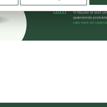
Stort udvalg
Vi tilbyder et stort 
spændende produkter – 
Læs mere om Uglecar