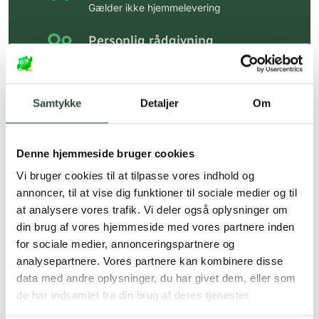
Gælder ikke hjemmelevering
Personlig rådgivning
Få hjælp til din webordre
på:
kundeservice@uglecare.dk
Samtykke
Detaljer
Om
Hurtig levering (30 min. i Kbh)
Hurtigt leveringen via GLS, og DAO
Denne hjemmeside bruger cookies
Faste lave priser*
Vi bruger cookies til at tilpasse vores indhold og
*Gælder ikke ernæringsprodukter.
annoncer, til at vise dig funktioner til sociale medier og til
at analysere vores trafik. Vi deler også oplysninger om
Stort udvalg af kendte
din brug af vores hjemmeside med vores partnere inden
produkter
for sociale medier, annonceringspartnere og
Vi tilbyder et stort udvalg af kendte
analysepartnere. Vores partnere kan kombinere disse
cremer, vitaminer og andre spændende
data med andre oplysninger, du har givet dem, eller som
produkter – altid til fast lav pris.
de har indsamlet fra din brug af deres tjenester.
Læs mere om Uglecare.dk her