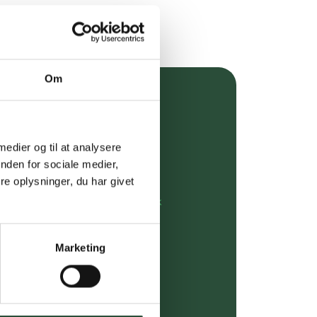
Om
over 349 kr.
evering
 medier og til at analysere
nden for sociale medier,
dgivning
e oplysninger, du har givet
rdre på:
kundeservice@uglecare.dk
ing (30 min. i Kbh)
Marketing
ia GLS, og DAO
riser*