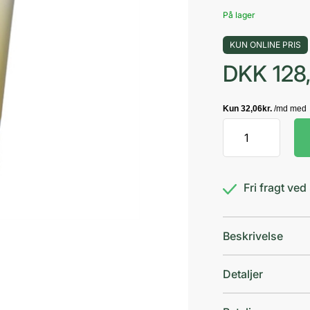
På lager
KUN ONLINE PRIS
DKK
128
AVIVIR
Aloe
Vera
Sun
Fri fragt ve
Lotion
antal
Beskrivelse
Detaljer