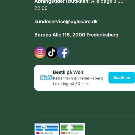
Åbningstider i butikken:
Alle dage 8:00 -
22:00
kundeservice@uglecare.dk
Borups Alle 116, 2000 Frederiksberg
Bestil på Wolt
Bestil nu
København & Frederiksberg ·
Levering på 30 min.