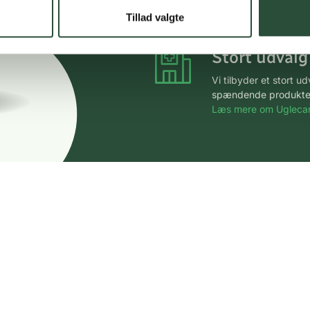
*Gælder ikke ernærin
Tillad valgte
Stort udvalg
Vi tilbyder et stort 
spændende produkter – 
Læs mere om Uglecar