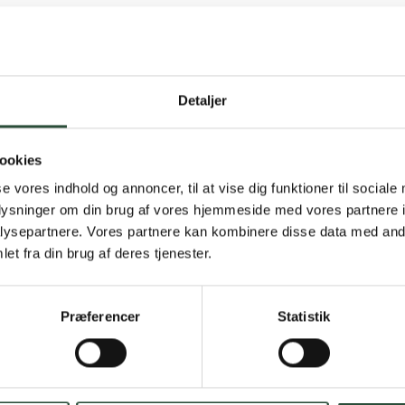
Detaljer
Gratis fragt 
ookies
Gælder ikke hjemmel
se vores indhold og annoncer, til at vise dig funktioner til sociale
oplysninger om din brug af vores hjemmeside med vores partnere i
Personlig rå
ysepartnere. Vores partnere kan kombinere disse data med andr
et fra din brug af deres tjenester.
Få hjælp til din webo
Hurtig lever
Præferencer
Statistik
Hurtigt leveringen v
Faste lave p