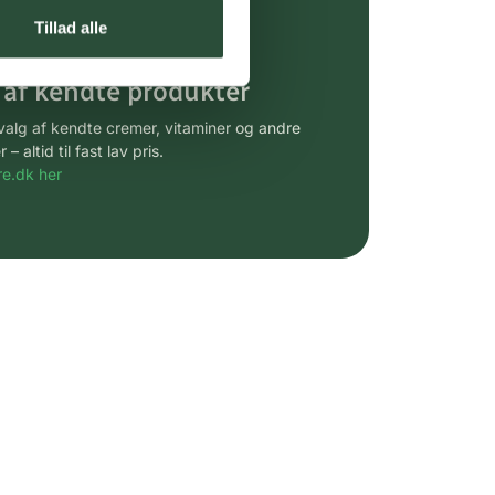
gsprodukter.
Tillad alle
 af kendte produkter
udvalg af kendte cremer, vitaminer og andre
altid til fast lav pris.
e.dk her