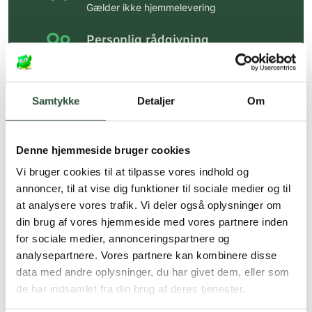
Gælder ikke hjemmelevering
Personlig rådgivning
Få hjælp til din webordre
på:
kundeservice@uglecare.dk
Samtykke
Detaljer
Om
Hurtig levering (30 min. i Kbh)
Hurtigt leveringen via GLS, og DAO
Denne hjemmeside bruger cookies
Faste lave priser*
Vi bruger cookies til at tilpasse vores indhold og
*Gælder ikke ernæringsprodukter.
annoncer, til at vise dig funktioner til sociale medier og til
at analysere vores trafik. Vi deler også oplysninger om
Stort udvalg af kendte
din brug af vores hjemmeside med vores partnere inden
produkter
for sociale medier, annonceringspartnere og
Vi tilbyder et stort udvalg af kendte
analysepartnere. Vores partnere kan kombinere disse
cremer, vitaminer og andre spændende
data med andre oplysninger, du har givet dem, eller som
produkter – altid til fast lav pris.
de har indsamlet fra din brug af deres tjenester.
Læs mere om Uglecare.dk her