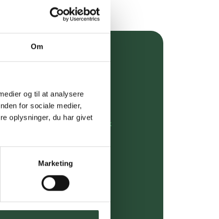
Om
over 349 kr.
evering
 medier og til at analysere
dgivning
nden for sociale medier,
e oplysninger, du har givet
rdre på:
kundeservice@uglecare.dk
ing (30 min. i Kbh)
Marketing
ia GLS, og DAO
riser*
gsprodukter.