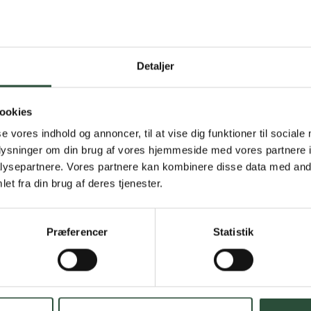
Detaljer
Gratis fragt 
Gælder ikke hjemmel
ookies
se vores indhold og annoncer, til at vise dig funktioner til sociale
Personlig rå
oplysninger om din brug af vores hjemmeside med vores partnere i
ysepartnere. Vores partnere kan kombinere disse data med andr
Få hjælp til din webo
et fra din brug af deres tjenester.
Hurtig lever
Præferencer
Statistik
Hurtigt leveringen v
Faste lave p
*Gælder ikke ernærin