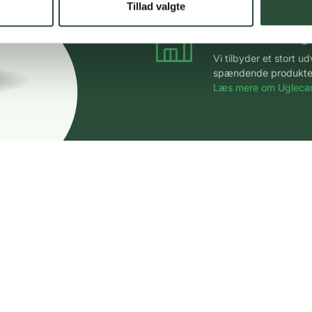
Tillad valgte
Stort udvalg
Vi tilbyder et stort 
spændende produkter – 
Læs mere om Uglecar