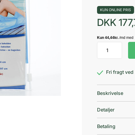
KUN ONLINE PRIS
DKK
177,
Aquastop
Voksen
Ben
Kort
Fri fragt ve
antal
Beskrivelse
Detaljer
Betaling