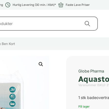
ng
Hurtig Levering (30 min. i Kbh)*
Faste Lave Priser
 Ben Kort
Globe Pharma
Aquasto
Varenummer (SKU):
2
1 stk badeovert
På lager