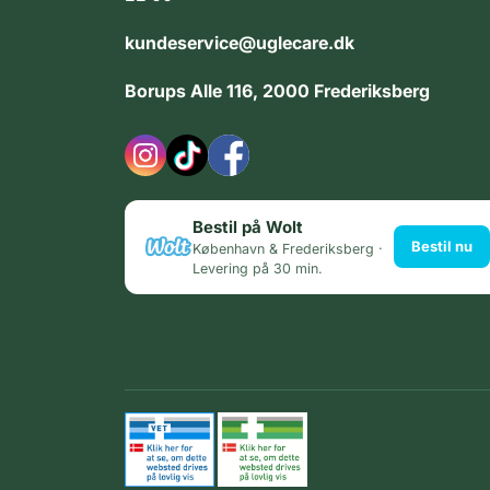
kundeservice@uglecare.dk
Borups Alle 116, 2000 Frederiksberg
Bestil på Wolt
Bestil nu
København & Frederiksberg ·
Levering på 30 min.