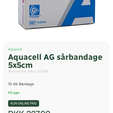
Aquacel
Aquacell AG sårbandage
5x5cm
Varenummer (SKU):
227594
10 stk Bandage
På lager
KUN ONLINE PRIS