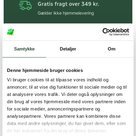
Gratis fragt over 349 kr.
Gælder ikke hjemmelevering
Personlig rådgivning
Få hjælp til din webordre
på:
kundeservice@uglecare.dk
Samtykke
Detaljer
Om
Hurtig levering (30 min. i Kbh)
Hurtigt leveringen via GLS, og DAO
Denne hjemmeside bruger cookies
Faste lave priser*
Vi bruger cookies til at tilpasse vores indhold og
annoncer, til at vise dig funktioner til sociale medier og til
*Gælder ikke ernæringsprodukter.
at analysere vores trafik. Vi deler også oplysninger om
din brug af vores hjemmeside med vores partnere inden
Stort udvalg af kendte
produkter
for sociale medier, annonceringspartnere og
analysepartnere. Vores partnere kan kombinere disse
Vi tilbyder et stort udvalg af kendte
data med andre oplysninger, du har givet dem, eller som
cremer, vitaminer og andre spændende
de har indsamlet fra din brug af deres tjenester.
produkter – altid til fast lav pris.