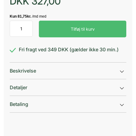
DKK
327,00
Aquacell
Tilføj til kurv
AG
sårbandage
5x5cm
antal
Fri fragt ved 349 DKK (gælder ikke 30 min.)
Beskrivelse
Detaljer
Betaling