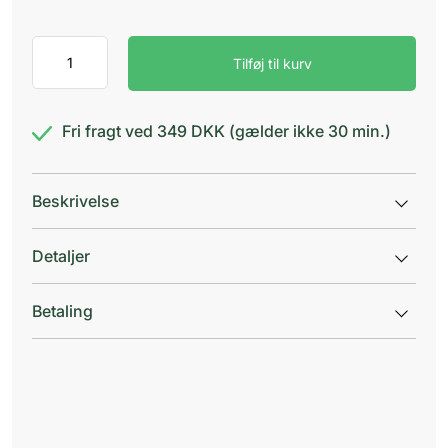
AM
Tilføj til kurv
Sportstape
3,8
cm
antal
Fri fragt ved 349 DKK (gælder ikke 30 min.)
Beskrivelse
Detaljer
Betaling