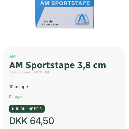
AM
AM Sportstape 3,8 cm
Varenummer (SKU):
218813
10 m tape
På lager
KUN ONLINE PRIS
DKK
64,50