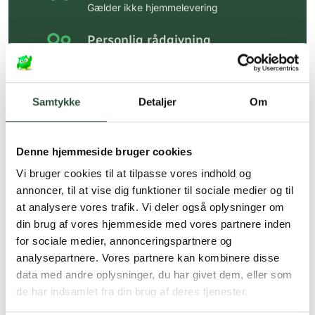
Gælder ikke hjemmelevering
Personlig rådgivning
Få hjælp til din webordre
på:
kundeservice@uglecare.dk
Samtykke
Detaljer
Om
Hurtig levering (30 min. i Kbh)
Hurtigt leveringen via GLS, og DAO
Denne hjemmeside bruger cookies
Faste lave priser*
Vi bruger cookies til at tilpasse vores indhold og
*Gælder ikke ernæringsprodukter.
annoncer, til at vise dig funktioner til sociale medier og til
at analysere vores trafik. Vi deler også oplysninger om
Stort udvalg af kendte
din brug af vores hjemmeside med vores partnere inden
produkter
for sociale medier, annonceringspartnere og
Vi tilbyder et stort udvalg af kendte
analysepartnere. Vores partnere kan kombinere disse
cremer, vitaminer og andre spændende
data med andre oplysninger, du har givet dem, eller som
produkter – altid til fast lav pris.
de har indsamlet fra din brug af deres tjenester.
Læs mere om Uglecare.dk her