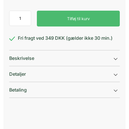
Allergodil
Tilføj til kurv
0,05%
øjendråber
antal
Fri fragt ved 349 DKK (gælder ikke 30 min.)
Beskrivelse
Detaljer
Betaling