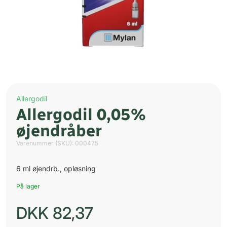
Allergodil
Allergodil 0,05%
øjendråber
Varenummer (SKU):
000475
6 ml øjendrb., opløsning
På lager
DKK
82,37