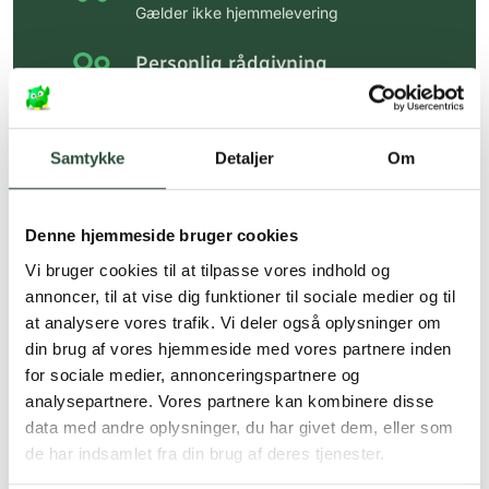
Gælder ikke hjemmelevering
Personlig rådgivning
Få hjælp til din webordre
på:
kundeservice@uglecare.dk
Samtykke
Detaljer
Om
Hurtig levering (30 min. i Kbh)
Hurtigt leveringen via GLS, og DAO
Denne hjemmeside bruger cookies
Faste lave priser*
Vi bruger cookies til at tilpasse vores indhold og
*Gælder ikke ernæringsprodukter.
annoncer, til at vise dig funktioner til sociale medier og til
at analysere vores trafik. Vi deler også oplysninger om
Stort udvalg af kendte
din brug af vores hjemmeside med vores partnere inden
produkter
for sociale medier, annonceringspartnere og
Vi tilbyder et stort udvalg af kendte
analysepartnere. Vores partnere kan kombinere disse
cremer, vitaminer og andre spændende
data med andre oplysninger, du har givet dem, eller som
produkter – altid til fast lav pris.
de har indsamlet fra din brug af deres tjenester.
Læs mere om Uglecare.dk her