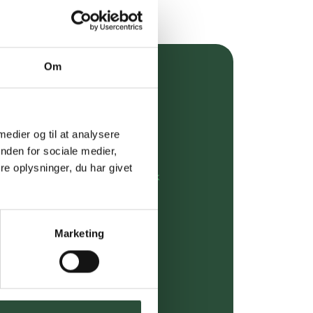
Om
over 349 kr.
evering
 medier og til at analysere
dgivning
nden for sociale medier,
e oplysninger, du har givet
rdre på:
kundeservice@uglecare.dk
ing (30 min. i Kbh)
Marketing
ia GLS, og DAO
riser*
gsprodukter.