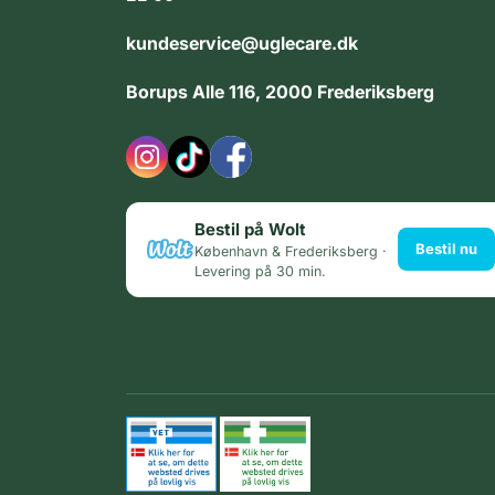
kundeservice@uglecare.dk
Borups Alle 116, 2000 Frederiksberg
Bestil på Wolt
Bestil nu
København & Frederiksberg ·
Levering på 30 min.