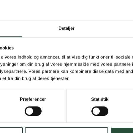
Detaljer
Gratis fragt 
Gælder ikke hjemmel
ookies
se vores indhold og annoncer, til at vise dig funktioner til sociale
Personlig rå
oplysninger om din brug af vores hjemmeside med vores partnere i
ysepartnere. Vores partnere kan kombinere disse data med andr
Få hjælp til din webo
et fra din brug af deres tjenester.
Hurtig lever
Præferencer
Statistik
Hurtigt leveringen v
Faste lave p
*Gælder ikke ernærin