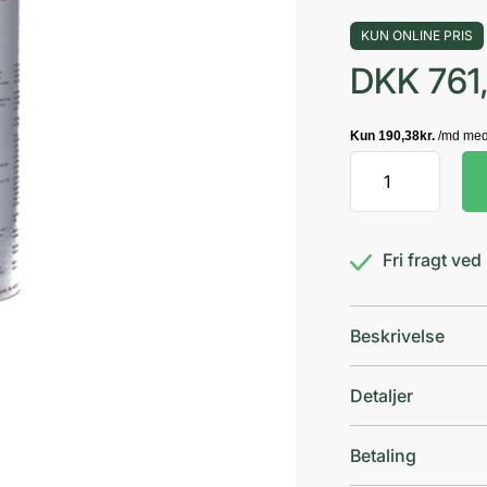
KUN ONLINE PRIS
DKK
761
Adozan
Høj
Energi
antal
Fri fragt ve
Beskrivelse
Detaljer
Betaling