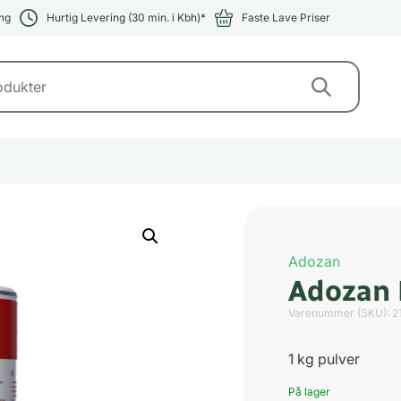
ng
Hurtig Levering (30 min. i Kbh)*
Faste Lave Priser
Adozan
Adozan 
Varenummer (SKU):
2
1 kg pulver
På lager