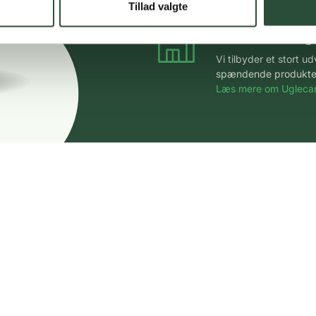
Tillad valgte
Stort udvalg
Vi tilbyder et stort 
spændende produkter – 
Læs mere om Uglecar