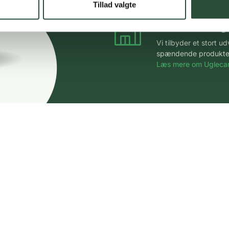
Tillad valgte
Stort udvalg
Vi tilbyder et stort 
spændende produkter – 
Læs mere om Uglecar