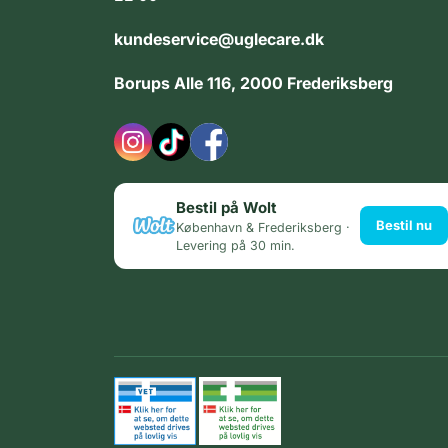
kundeservice@uglecare.dk
Borups Alle 116, 2000 Frederiksberg
Bestil på Wolt
Bestil nu
København & Frederiksberg ·
Levering på 30 min.