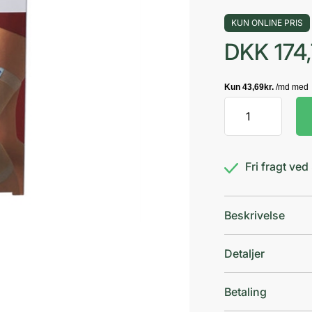
KUN ONLINE PRIS
DKK
174
Actimove
A.
Care
Knæ
Fri fragt ve
L
antal
Beskrivelse
Detaljer
Betaling