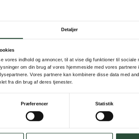
Detaljer
Gratis fragt 
Gælder ikke hjemmel
ookies
se vores indhold og annoncer, til at vise dig funktioner til sociale
Personlig rå
oplysninger om din brug af vores hjemmeside med vores partnere i
ysepartnere. Vores partnere kan kombinere disse data med andr
Få hjælp til din webo
et fra din brug af deres tjenester.
Hurtig lever
Præferencer
Statistik
Hurtigt leveringen v
Faste lave p
*Gælder ikke ernærin