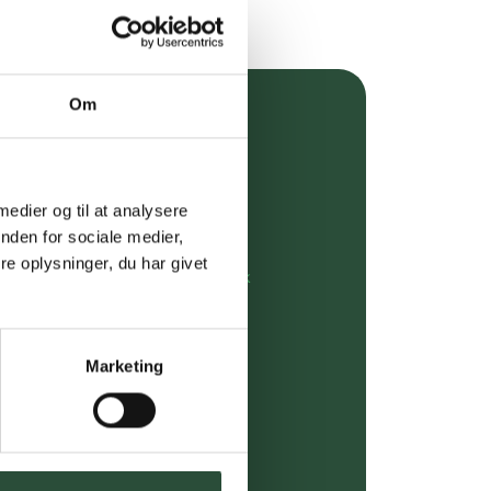
Om
over 349 kr.
evering
 medier og til at analysere
dgivning
nden for sociale medier,
e oplysninger, du har givet
rdre på:
kundeservice@uglecare.dk
ing (30 min. i Kbh)
Marketing
ia GLS, og DAO
riser*
gsprodukter.