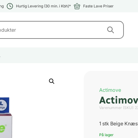
ng
Hurtig Levering (30 min. i Kbh)*
Faste Lave Priser
L
Actimove
Actimov
Varenummer (SKU):
2
1 stk Beige Knæs
På lager