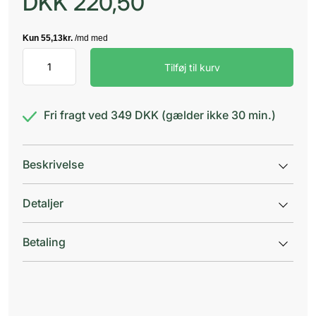
DKK
220,50
Accu-
Tilføj til kurv
Chek
Softclix
lancetter
antal
Fri fragt ved 349 DKK (gælder ikke 30 min.)
Beskrivelse
Detaljer
Betaling