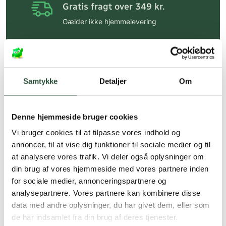
Gratis fragt over 349 kr.
Gælder ikke hjemmelevering
Personlig rådgivning
Få hjælp til din webordre
på:
kundeservice@uglecare.dk
Samtykke
Detaljer
Om
Hurtig levering (30 min. i Kbh)
Hurtigt leveringen via GLS, og DAO
Denne hjemmeside bruger cookies
Faste lave priser*
Vi bruger cookies til at tilpasse vores indhold og
annoncer, til at vise dig funktioner til sociale medier og til
*Gælder ikke ernæringsprodukter.
at analysere vores trafik. Vi deler også oplysninger om
din brug af vores hjemmeside med vores partnere inden
Stort udvalg af kendte
produkter
for sociale medier, annonceringspartnere og
analysepartnere. Vores partnere kan kombinere disse
Vi tilbyder et stort udvalg af kendte
data med andre oplysninger, du har givet dem, eller som
cremer, vitaminer og andre spændende
de har indsamlet fra din brug af deres tjenester.
produkter – altid til fast lav pris.