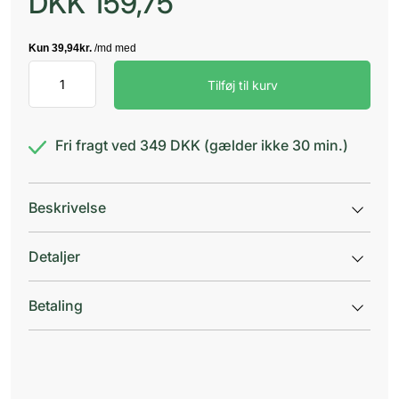
DKK
159,75
Able
Tilføj til kurv
Spacer
2
Large
Maske
Fri fragt ved 349 DKK (gælder ikke 30 min.)
antal
Beskrivelse
Detaljer
Betaling