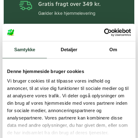
Gratis fragt over 349 kr.
Gælder ikke hjemmelevering
Personlig rådgivning
Få hjælp til din webordre
på:
kundeservice@uglecare.dk
Samtykke
Detaljer
Om
Hurtig levering (30 min. i Kbh)
Hurtigt leveringen via GLS, og DAO
Denne hjemmeside bruger cookies
Faste lave priser*
Vi bruger cookies til at tilpasse vores indhold og
annoncer, til at vise dig funktioner til sociale medier og til
*Gælder ikke ernæringsprodukter.
at analysere vores trafik. Vi deler også oplysninger om
din brug af vores hjemmeside med vores partnere inden
Stort udvalg af kendte
produkter
for sociale medier, annonceringspartnere og
analysepartnere. Vores partnere kan kombinere disse
Vi tilbyder et stort udvalg af kendte
data med andre oplysninger, du har givet dem, eller som
cremer, vitaminer og andre spændende
de har indsamlet fra din brug af deres tjenester.
produkter – altid til fast lav pris.