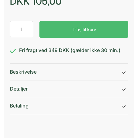
DKK
105,00
Abena
Tilføj til kurv
Pants
M3
Blå
Premium
Fri fragt ved 349 DKK (gælder ikke 30 min.)
antal
Beskrivelse
Detaljer
Betaling