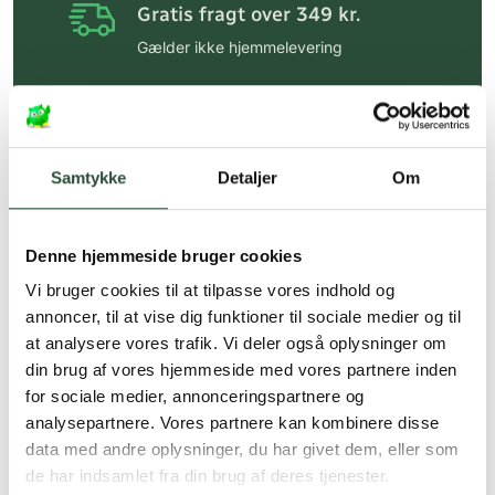
Gratis fragt over 349 kr.
Gælder ikke hjemmelevering
Personlig rådgivning
Få hjælp til din webordre
på:
kundeservice@uglecare.dk
Samtykke
Detaljer
Om
Hurtig levering (30 min. i Kbh)
Hurtigt leveringen via GLS, og DAO
Denne hjemmeside bruger cookies
Faste lave priser*
Vi bruger cookies til at tilpasse vores indhold og
annoncer, til at vise dig funktioner til sociale medier og til
*Gælder ikke ernæringsprodukter.
at analysere vores trafik. Vi deler også oplysninger om
din brug af vores hjemmeside med vores partnere inden
Stort udvalg af kendte
produkter
for sociale medier, annonceringspartnere og
analysepartnere. Vores partnere kan kombinere disse
Vi tilbyder et stort udvalg af kendte
data med andre oplysninger, du har givet dem, eller som
cremer, vitaminer og andre spændende
de har indsamlet fra din brug af deres tjenester.
produkter – altid til fast lav pris.