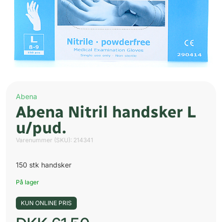
Abena
Abena Nitril handsker L
u/pud.
Varenummer (SKU):
214341
150 stk handsker
På lager
KUN ONLINE PRIS