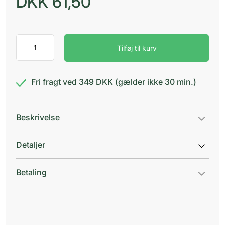
DKK
61,50
Abena
Tilføj til kurv
Nitril
handsker
L
u/pud.
Fri fragt ved 349 DKK (gælder ikke 30 min.)
antal
Beskrivelse
Detaljer
Betaling