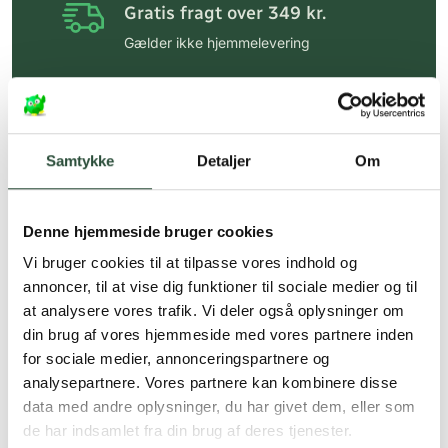
Gratis fragt over 349 kr.
Gælder ikke hjemmelevering
Personlig rådgivning
Få hjælp til din webordre
på:
kundeservice@uglecare.dk
Samtykke
Detaljer
Om
Hurtig levering (30 min. i Kbh)
Hurtigt leveringen via GLS, og DAO
Denne hjemmeside bruger cookies
Faste lave priser*
Vi bruger cookies til at tilpasse vores indhold og
annoncer, til at vise dig funktioner til sociale medier og til
*Gælder ikke ernæringsprodukter.
at analysere vores trafik. Vi deler også oplysninger om
din brug af vores hjemmeside med vores partnere inden
Stort udvalg af kendte
produkter
for sociale medier, annonceringspartnere og
analysepartnere. Vores partnere kan kombinere disse
Vi tilbyder et stort udvalg af kendte
data med andre oplysninger, du har givet dem, eller som
cremer, vitaminer og andre spændende
de har indsamlet fra din brug af deres tjenester.
produkter – altid til fast lav pris.