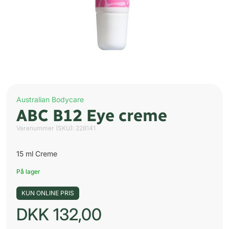
Australian Bodycare
ABC B12 Eye creme
Varenummer (SKU):
228141
15 ml Creme
På lager
KUN ONLINE PRIS
DKK
132,00