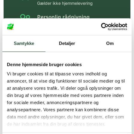
Gælder ikke hjemmelevering
Personlig rådgivning
Få hjælp til din webordre
på:
kundeservice@uglecare.dk
Samtykke
Detaljer
Om
Hurtig levering (30 min. i Kbh)
Hurtigt leveringen via GLS, og DAO
Denne hjemmeside bruger cookies
Faste lave priser*
Vi bruger cookies til at tilpasse vores indhold og
*Gælder ikke ernæringsprodukter.
annoncer, til at vise dig funktioner til sociale medier og til
at analysere vores trafik. Vi deler også oplysninger om
Stort udvalg af kendte
din brug af vores hjemmeside med vores partnere inden
produkter
for sociale medier, annonceringspartnere og
Vi tilbyder et stort udvalg af kendte
analysepartnere. Vores partnere kan kombinere disse
cremer, vitaminer og andre spændende
data med andre oplysninger, du har givet dem, eller som
produkter – altid til fast lav pris.
de har indsamlet fra din brug af deres tjenester.
Læs mere om Uglecare.dk her