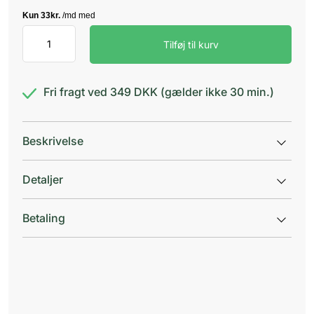
ABC
Tilføj til kurv
B12
Eye
creme
antal
Fri fragt ved 349 DKK (gælder ikke 30 min.)
Beskrivelse
Detaljer
Betaling