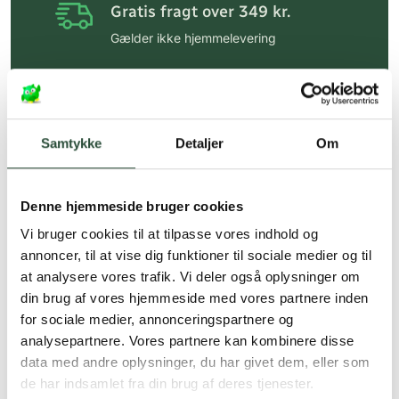
Gratis fragt over 349 kr.
Gælder ikke hjemmelevering
Personlig rådgivning
Få hjælp til din webordre
på:
kundeservice@uglecare.dk
Samtykke
Detaljer
Om
Hurtig levering (30 min. i Kbh)
Hurtigt leveringen via GLS, og DAO
Denne hjemmeside bruger cookies
Faste lave priser*
Vi bruger cookies til at tilpasse vores indhold og
annoncer, til at vise dig funktioner til sociale medier og til
*Gælder ikke ernæringsprodukter.
at analysere vores trafik. Vi deler også oplysninger om
din brug af vores hjemmeside med vores partnere inden
Stort udvalg af kendte
produkter
for sociale medier, annonceringspartnere og
analysepartnere. Vores partnere kan kombinere disse
Vi tilbyder et stort udvalg af kendte
data med andre oplysninger, du har givet dem, eller som
cremer, vitaminer og andre spændende
de har indsamlet fra din brug af deres tjenester.
produkter – altid til fast lav pris.