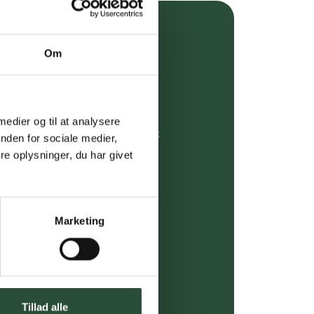
over 349 kr.
Om
evering
dgivning
 medier og til at analysere
rdre på:
kundeservice@uglecare.dk
nden for sociale medier,
e oplysninger, du har givet
ing (30 min. i Kbh)
ia GLS, og DAO
Marketing
riser*
gsprodukter.
 af kendte produkter
Tillad alle