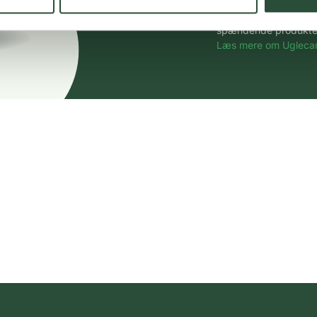
Vi tilbyder et stort 
spændende produkter – 
Læs mere om Uglecar