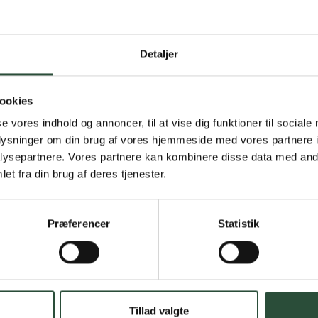
Gratis fragt 
Detaljer
Gælder ikke hjemmel
ookies
Personlig rå
se vores indhold og annoncer, til at vise dig funktioner til sociale
Få hjælp til din webo
oplysninger om din brug af vores hjemmeside med vores partnere i
ysepartnere. Vores partnere kan kombinere disse data med andr
Hurtig lever
et fra din brug af deres tjenester.
Hurtigt leveringen v
Præferencer
Statistik
Faste lave p
*Gælder ikke ernærin
Stort udvalg
Tillad valgte