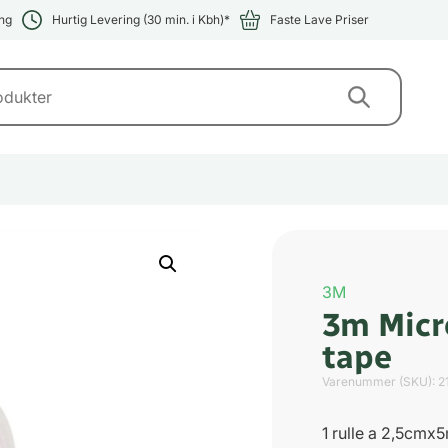
ng
Hurtig Levering (30 min. i Kbh)*
Faste Lave Priser
3M
3m Micr
tape
Varenummer (SKU):
2
1 rulle a 2,5cmx