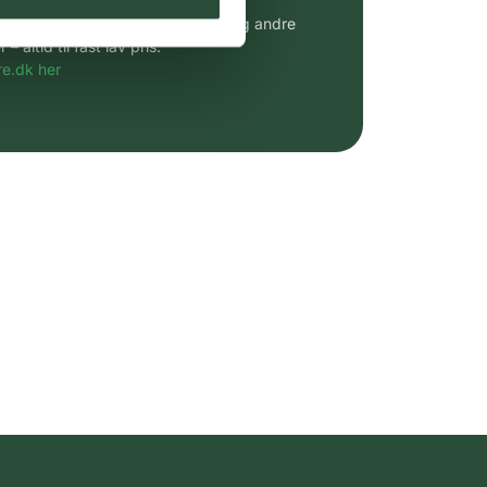
udvalg af kendte cremer, vitaminer og andre
altid til fast lav pris.
e.dk her