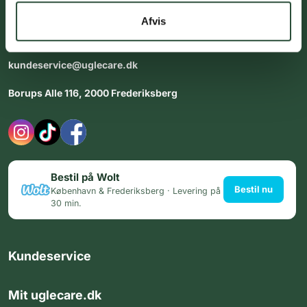
dig med personlig rådgiving - alle dage.
Afvis
Åbningstider i butikken:
Alle dage 8:00 - 22:00
kundeservice@uglecare.dk
Borups Alle 116, 2000 Frederiksberg
Bestil på Wolt
Bestil nu
København & Frederiksberg · Levering på
30 min.
Kundeservice
Mit uglecare.dk