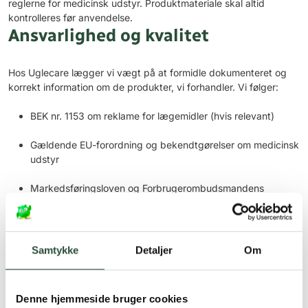
reglerne for medicinsk udstyr. Produktmateriale skal altid
kontrolleres før anvendelse.
Ansvarlighed og kvalitet
Hos Uglecare lægger vi vægt på at formidle dokumenteret og
korrekt information om de produkter, vi forhandler. Vi følger:
BEK nr. 1153 om reklame for lægemidler (hvis relevant)
Gældende EU-forordning og bekendtgørelser om medicinsk
udstyr
Markedsføringsloven og Forbrugerombudsmandens
vejledninger
Samtykke
Detaljer
Om
Vi anvender ikke sundhedsanprisninger, der ikke er tilladte, og vi
undgår overdrivelser eller vildledende udsagn. Vores
kommunikation er saglig, lovlig og baseret på de informationer,
Denne hjemmeside bruger cookies
som producent og myndigheder tillader i markedsføring af