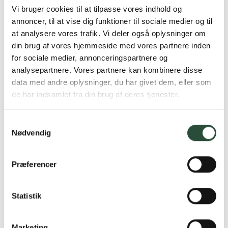
medicinsk udstyr.
Vi bruger cookies til at tilpasse vores indhold og
Køb Wartner produkter hos
annoncer, til at vise dig funktioner til sociale medier og til
Uglecare
at analysere vores trafik. Vi deler også oplysninger om
din brug af vores hjemmeside med vores partnere inden
for sociale medier, annonceringspartnere og
På
Uglecare
finder du Wartner produkter, som du kan bestille
analysepartnere. Vores partnere kan kombinere disse
direkte online med hurtig levering. Vi anbefaler altid, at du læser
brugsanvisningen grundigt, før du anvender produktet. Ved
data med andre oplysninger, du har givet dem, eller som
vedvarende eller uafklarede hudforandringer bør
de har indsamlet fra din brug af deres tjenester.
sundhedsfaglig vurdering altid søges. Vælg Wartner hos
Uglecare for ansvarlig og lovmedholdelig adgang til
Samtykkevalg
dokumenterede produkter.
Nødvendig
Præferencer
Statistik
Gratis fragt over 349 kr.
Gælder ikke hjemmelevering
Marketing