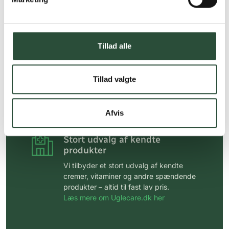
Personlig rådgivning
Få hjælp til din webordre
på:
kundeservice@uglecare.dk
Tillad alle
Hurtig levering (30 min. i Kbh)
Hurtigt leveringen via GLS, og DAO
Tillad valgte
Faste lave priser*
Afvis
*Gælder ikke ernæringsprodukter.
Stort udvalg af kendte
produkter
Vi tilbyder et stort udvalg af kendte
cremer, vitaminer og andre spændende
produkter – altid til fast lav pris.
Læs mere om Uglecare.dk her