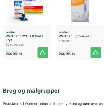
Wartner
Wartner
Wartner CRYO 1.0 Vorte
Wartner Ligtornspen
Frys
4 ml pen
50 ml Aerosol
Kun online
Kun online
DKK
159,75
DKK
154,50
Brug og målgrupper
Produkterne i Wartner-serien er tiltænkt voksne og børn over en