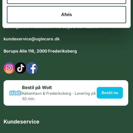
Vores team af uddannede medarbejdere står klar til at hjælpe
dig med personlig rådgiving - alle dage.
Afvis
Åbningstider i butikken:
Alle dage 8:00 - 22:00
kundeservice@uglecare.dk
Borups Alle 116, 2000 Frederiksberg
Bestil på Wolt
Bestil nu
København & Frederiksberg · Levering på
30 min.
Kundeservice