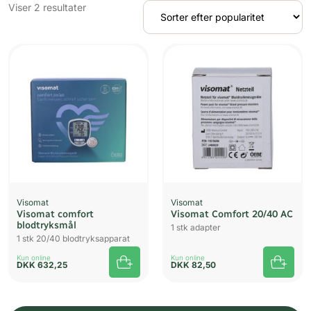
Sorteret
Viser 2 resultater
efter
popularitet
Visomat
Visomat
Visomat comfort
Visomat Comfort 20/40 AC
blodtryksmål
1 stk adapter
1 stk 20/40 blodtryksapparat
Kun online
Kun online
DKK
632,25
DKK
82,50