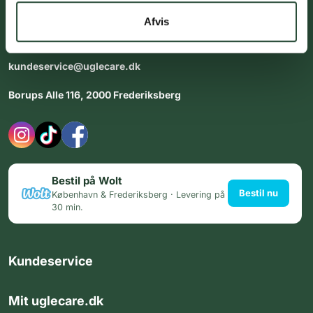
dig med personlig rådgiving - alle dage.
Afvis
Åbningstider i butikken:
Alle dage 8:00 - 22:00
kundeservice@uglecare.dk
Borups Alle 116, 2000 Frederiksberg
Bestil på Wolt
Bestil nu
København & Frederiksberg · Levering på
30 min.
Kundeservice
Mit uglecare.dk