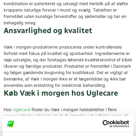
kombination er patenteret og udvalgt med henblik på at støtte
kroppens naturlige forsvar i mund og svælg. Tabletten er
fremstillet uden kunstige farvestoffer og sødemidler og har en
behagelig smag.
Ansvarlighed og kvalitet
Væk i morgen-produkterne produceres under kontrollerede
forhold med fokus på kvalitet og sporbarhed. Ingredienserne er
nøje udvalgte, og der foretages løbende kvalitetskontrol af både
råvarer og færdige produkter. Produktet er fremstillet i Danmark
og følger gældende lovgivning for kosttilskud. Det er vigtigt at
bemærke, at Væk i morgen ikke er et lægemiddel og ikke bør
anvendes som erstatning for medicinsk behandling.
Køb Væk i morgen hos Uglecare
Hos
Uglecare
finder du Væk i morgen halstabletter i flere
smagsvarianter. Uanset om du foretrækker den friske smag af
pebermynte eller den mere milde citronvariant, har vi et udvalg,
der passer til dine præferencer. Bestil nemt og hurtigt online, og
få leveret direkte til døren.