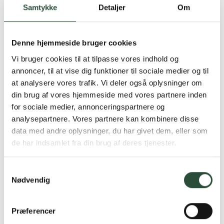
Samtykke
Detaljer
Om
Denne hjemmeside bruger cookies
Vi bruger cookies til at tilpasse vores indhold og
annoncer, til at vise dig funktioner til sociale medier og til
Gratis fragt over 349 kr.
at analysere vores trafik. Vi deler også oplysninger om
Gælder ikke hjemmelevering
din brug af vores hjemmeside med vores partnere inden
for sociale medier, annonceringspartnere og
Personlig rådgivning
analysepartnere. Vores partnere kan kombinere disse
Få hjælp til din webordre
data med andre oplysninger, du har givet dem, eller som
på:
kundeservice@uglecare.dk
de har indsamlet fra din brug af deres tjenester.
Hurtig levering (30 min. i Kbh)
Samtykkevalg
Hurtigt leveringen via GLS, og DAO
Nødvendig
Faste lave priser*
Præferencer
*Gælder ikke ernæringsprodukter.