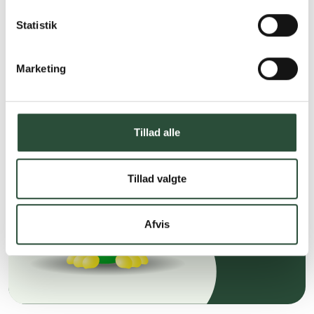
Stort udvalg af kendte
Statistik
produkter
Vi tilbyder et stort udvalg af kendte
cremer, vitaminer og andre spændende
Marketing
produkter – altid til fast lav pris.
Læs mere om Uglecare.dk her
Tillad alle
Tillad valgte
Afvis