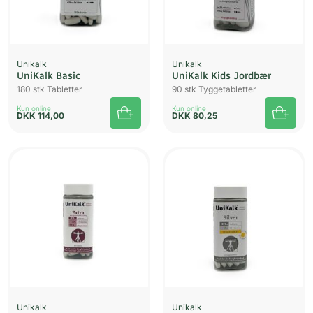
Unikalk
Unikalk
UniKalk Basic
UniKalk Kids Jordbær
180 stk Tabletter
90 stk Tyggetabletter
Kun online
Kun online
DKK
114,00
DKK
80,25
Unikalk
Unikalk