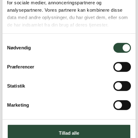
for sociale medier, annonceringspartnere og
*Gælder ikke ernæringsprodukter.
analysepartnere. Vores partnere kan kombinere disse
data med andre oplysninger, du har givet dem, eller som
Stort udvalg af kendte
de har indsamlet fra din brug af deres tjenester.
produkter
Vi tilbyder et stort udvalg af kendte
cremer, vitaminer og andre spændende
Samtykkevalg
produkter – altid til fast lav pris.
Nødvendig
Læs mere om Uglecare.dk her
Præferencer
Statistik
Marketing
Tillad alle