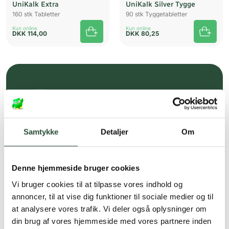
UniKalk Extra
UniKalk Silver Tygge
160 stk Tabletter
90 stk Tyggetabletter
Kun online
Kun online
DKK
114,00
DKK
80,25
Gratis fragt over 349 kr.
Gælder ikke hjemmelevering
Samtykke
Detaljer
Om
Personlig rådgivning
Få hjælp til din webordre
på:
kundeservice@uglecare.dk
Denne hjemmeside bruger cookies
Hurtig levering (30 min. i Kbh)
Vi bruger cookies til at tilpasse vores indhold og
annoncer, til at vise dig funktioner til sociale medier og til
Hurtigt leveringen via GLS, og DAO
at analysere vores trafik. Vi deler også oplysninger om
Faste lave priser*
din brug af vores hjemmeside med vores partnere inden