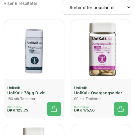
Sorteret
Viser 8 resultater
efter
popularitet
Unikalk
Unikalk
UniKalk 38µg D-vit
UniKalk Overgangsalder
180 stk Tabletter
90 stk Tabletter
Kun online
Kun online
DKK
123,75
DKK
175,50